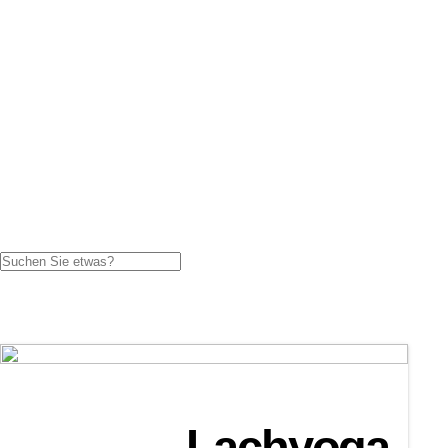
Wirkung des Lachens
20 Basis Lachyoga-Übungen
Bollywood-Laughter-Dance
KILA-Lachtraining
Humor und Humorentwicklung
Humor Philosophie
Lachen und Humor am Arbeitsplatz
Teamentwicklung
blog
Kontakt
Lachyoga