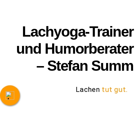
Lachyoga-Trainer
und Humorberater
– Stefan Summ
Lachen
tut gut.
Home
Über mich
Termine
Freiburger Lachyogaclub
Lachyoga