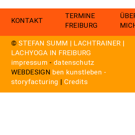
TERMINE
ÜBE
KONTAKT
FREIBURG
MIC
©
STEFAN SUMM | LACHTRAINER |
LACHYOGA IN FREIBURG
impressum
-
datenschutz
WEBDESIGN
ben kunstleben -
storyfacturing
|
Credits